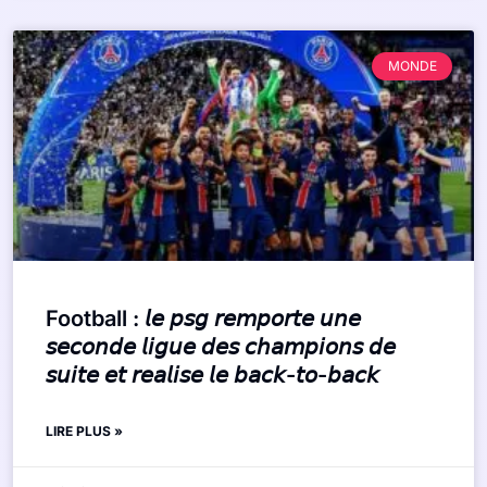
MONDE
Football : 𝘭𝘦 𝘱𝘴𝘨 𝘳𝘦𝘮𝘱𝘰𝘳𝘵𝘦 𝘶𝘯𝘦
𝘴𝘦𝘤𝘰𝘯𝘥𝘦 𝘭𝘪𝘨𝘶𝘦 𝘥𝘦𝘴 𝘤𝘩𝘢𝘮𝘱𝘪𝘰𝘯𝘴 𝘥𝘦
𝘴𝘶𝘪𝘵𝘦 𝘦𝘵 𝘳𝘦𝘢𝘭𝘪𝘴𝘦 𝘭𝘦 𝘣𝘢𝘤𝘬-𝘵𝘰-𝘣𝘢𝘤𝘬
LIRE PLUS »