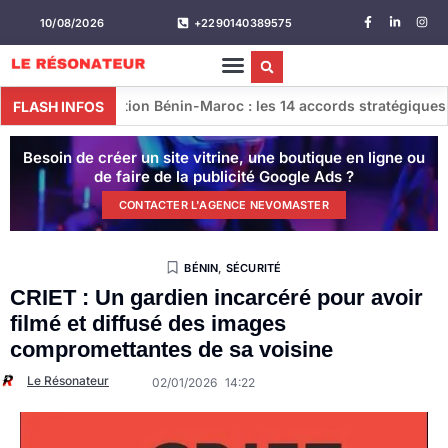
10/08/2026
+2290140389575
ion Bénin-Maroc : les 14 accords stratégiques conclus lors de l
FLASH INFOS
Besoin de créer un site vitrine, une boutique en ligne ou
de faire de la publicité Google Ads ?
CONTACTER L'AGENCE NEVOMASTER
BÉNIN
,
SÉCURITÉ
CRIET : Un gardien incarcéré pour avoir
filmé et diffusé des images
compromettantes de sa voisine
Le Résonateur
02/01/2026
14:22