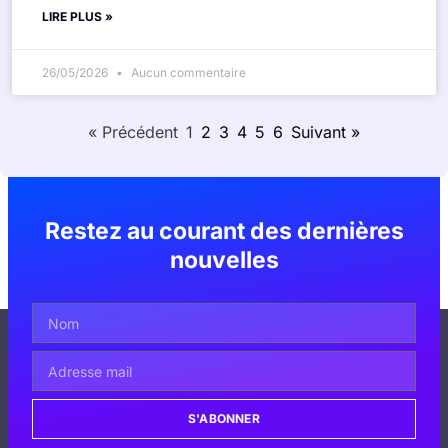
LIRE PLUS »
26/05/2026
Aucun commentaire
« Précédent
1
2
3
4
5
6
Suivant »
Restez au courant des dernières
nouvelles
S'ABONNER