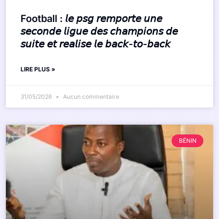
Football : 𝘭𝘦 𝘱𝘴𝘨 𝘳𝘦𝘮𝘱𝘰𝘳𝘵𝘦 𝘶𝘯𝘦
𝘴𝘦𝘤𝘰𝘯𝘥𝘦 𝘭𝘪𝘨𝘶𝘦 𝘥𝘦𝘴 𝘤𝘩𝘢𝘮𝘱𝘪𝘰𝘯𝘴 𝘥𝘦
𝘴𝘶𝘪𝘵𝘦 𝘦𝘵 𝘳𝘦𝘢𝘭𝘪𝘴𝘦 𝘭𝘦 𝘣𝘢𝘤𝘬-𝘵𝘰-𝘣𝘢𝘤𝘬
LIRE PLUS »
31/05/2026
Aucun commentaire
BÉNIN