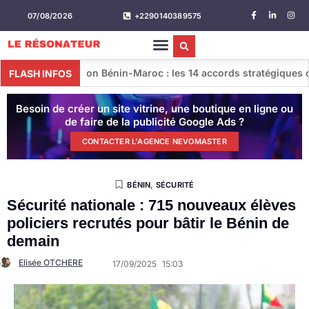
07/08/2026
+2290140389575
n Bénin-Maroc : les 14 accords stratégiques conclus lors de la 
FLASH INFOS
Besoin de créer un site vitrine, une boutique en ligne ou
de faire de la publicité Google Ads ?
CONTACTER L'AGENCE NEVOMASTER
BÉNIN
,
SÉCURITÉ
Sécurité nationale : 715 nouveaux élèves
policiers recrutés pour bâtir le Bénin de
demain
Elisée OTCHERE
17/09/2025
15:03