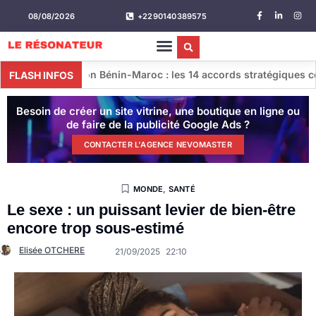
08/08/2026
+2290140389575
on Bénin-Maroc : les 14 accords stratégiques conclus lors de la
FLASH INFOS
Besoin de créer un site vitrine, une boutique en ligne ou
de faire de la publicité Google Ads ?
CONTACTER L'AGENCE NEVOMASTER
MONDE
,
SANTÉ
Le sexe : un puissant levier de bien-être
encore trop sous-estimé
Elisée OTCHERE
21/09/2025
22:10