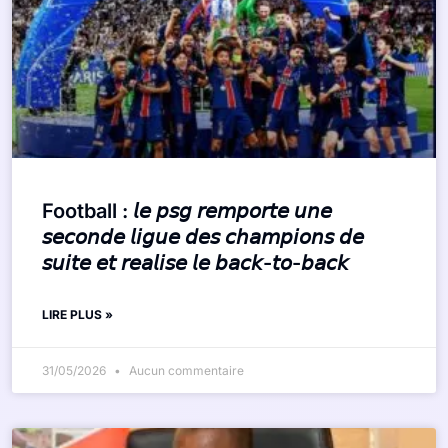
Football : 𝘭𝘦 𝘱𝘴𝘨 𝘳𝘦𝘮𝘱𝘰𝘳𝘵𝘦 𝘶𝘯𝘦
𝘴𝘦𝘤𝘰𝘯𝘥𝘦 𝘭𝘪𝘨𝘶𝘦 𝘥𝘦𝘴 𝘤𝘩𝘢𝘮𝘱𝘪𝘰𝘯𝘴 𝘥𝘦
𝘴𝘶𝘪𝘵𝘦 𝘦𝘵 𝘳𝘦𝘢𝘭𝘪𝘴𝘦 𝘭𝘦 𝘣𝘢𝘤𝘬-𝘵𝘰-𝘣𝘢𝘤𝘬
LIRE PLUS »
31/05/2026
Aucun commentaire