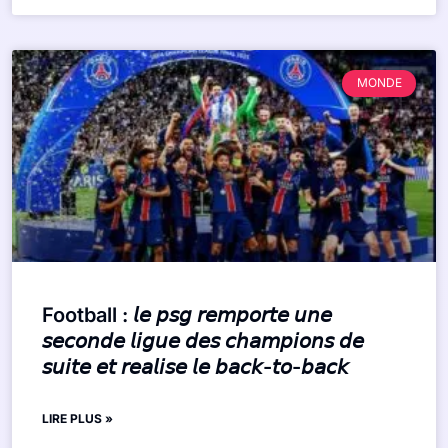
MONDE
Football : 𝘭𝘦 𝘱𝘴𝘨 𝘳𝘦𝘮𝘱𝘰𝘳𝘵𝘦 𝘶𝘯𝘦
𝘴𝘦𝘤𝘰𝘯𝘥𝘦 𝘭𝘪𝘨𝘶𝘦 𝘥𝘦𝘴 𝘤𝘩𝘢𝘮𝘱𝘪𝘰𝘯𝘴 𝘥𝘦
𝘴𝘶𝘪𝘵𝘦 𝘦𝘵 𝘳𝘦𝘢𝘭𝘪𝘴𝘦 𝘭𝘦 𝘣𝘢𝘤𝘬-𝘵𝘰-𝘣𝘢𝘤𝘬
LIRE PLUS »