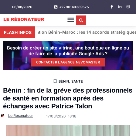
06/08/2026
+2290140389575
tion Bénin-Maroc : les 14 accords stratégiques conclus lors de
FLASH INFOS
Besoin de créer un site vitrine, une boutique en ligne ou
de faire de la publicité Google Ads ?
CONTACTER L'AGENCE NEVOMASTER
BÉNIN
,
SANTÉ
Bénin : fin de la grève des professionnels
de santé en formation après des
échanges avec Patrice Talon
Le Résonateur
17/03/2026
18:18