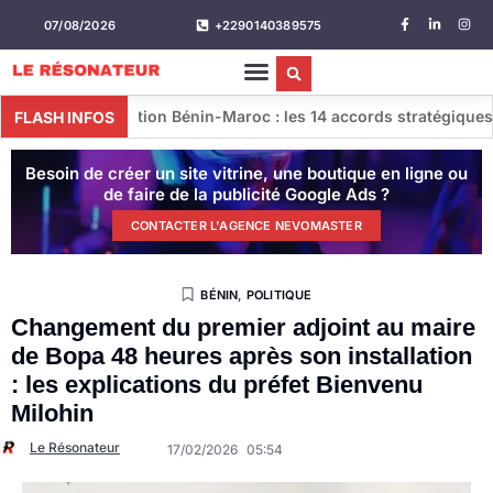
07/08/2026
+2290140389575
ion Bénin-Maroc : les 14 accords stratégiques conclus lors de l
FLASH INFOS
Besoin de créer un site vitrine, une boutique en ligne ou
de faire de la publicité Google Ads ?
CONTACTER L'AGENCE NEVOMASTER
BÉNIN
,
POLITIQUE
Changement du premier adjoint au maire
de Bopa 48 heures après son installation
: les explications du préfet Bienvenu
Milohin
Le Résonateur
17/02/2026
05:54