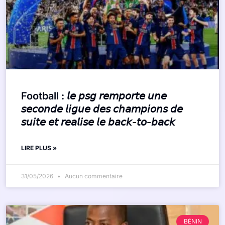
Football : 𝘭𝘦 𝘱𝘴𝘨 𝘳𝘦𝘮𝘱𝘰𝘳𝘵𝘦 𝘶𝘯𝘦
𝘴𝘦𝘤𝘰𝘯𝘥𝘦 𝘭𝘪𝘨𝘶𝘦 𝘥𝘦𝘴 𝘤𝘩𝘢𝘮𝘱𝘪𝘰𝘯𝘴 𝘥𝘦
𝘴𝘶𝘪𝘵𝘦 𝘦𝘵 𝘳𝘦𝘢𝘭𝘪𝘴𝘦 𝘭𝘦 𝘣𝘢𝘤𝘬-𝘵𝘰-𝘣𝘢𝘤𝘬
LIRE PLUS »
31/05/2026
Aucun commentaire
BÉNIN