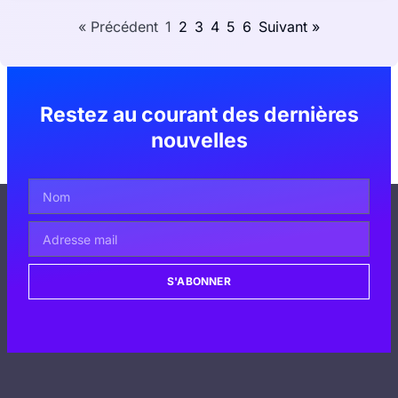
« Précédent
1
2
3
4
5
6
Suivant »
Restez au courant des dernières
nouvelles
S'ABONNER