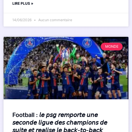
LIRE PLUS »
14/06/2026
Aucun commentaire
MONDE
Football : 𝘭𝘦 𝘱𝘴𝘨 𝘳𝘦𝘮𝘱𝘰𝘳𝘵𝘦 𝘶𝘯𝘦
𝘴𝘦𝘤𝘰𝘯𝘥𝘦 𝘭𝘪𝘨𝘶𝘦 𝘥𝘦𝘴 𝘤𝘩𝘢𝘮𝘱𝘪𝘰𝘯𝘴 𝘥𝘦
𝘴𝘶𝘪𝘵𝘦 𝘦𝘵 𝘳𝘦𝘢𝘭𝘪𝘴𝘦 𝘭𝘦 𝘣𝘢𝘤𝘬-𝘵𝘰-𝘣𝘢𝘤𝘬