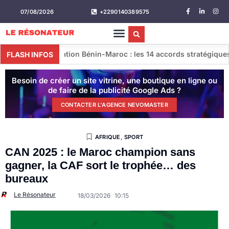
07/08/2026
+2290140389575
tion Bénin-Maroc : les 14 accords stratégiques conclus lors de 
FLASH INFOS
Besoin de créer un site vitrine, une boutique en ligne ou
de faire de la publicité Google Ads ?
CONTACTER L'AGENCE NEVOMASTER
AFRIQUE
,
SPORT
CAN 2025 : le Maroc champion sans
gagner, la CAF sort le trophée… des
bureaux
Le Résonateur
18/03/2026
10:15