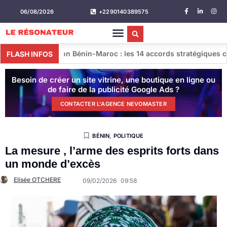
06/08/2026
+2290140389575
n Bénin-Maroc : les 14 accords stratégiques conclus lors de la
FLASH INFOS
Besoin de créer un site vitrine, une boutique en ligne ou
de faire de la publicité Google Ads ?
CONTACTER L'AGENCE NEVOMASTER
BÉNIN
,
POLITIQUE
La mesure , l’arme des esprits forts dans
un monde d’excès
Elisée OTCHERE
09/02/2026
09:58