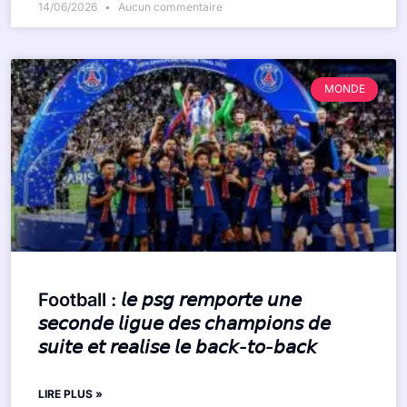
14/06/2026
Aucun commentaire
MONDE
Football : 𝘭𝘦 𝘱𝘴𝘨 𝘳𝘦𝘮𝘱𝘰𝘳𝘵𝘦 𝘶𝘯𝘦
𝘴𝘦𝘤𝘰𝘯𝘥𝘦 𝘭𝘪𝘨𝘶𝘦 𝘥𝘦𝘴 𝘤𝘩𝘢𝘮𝘱𝘪𝘰𝘯𝘴 𝘥𝘦
𝘴𝘶𝘪𝘵𝘦 𝘦𝘵 𝘳𝘦𝘢𝘭𝘪𝘴𝘦 𝘭𝘦 𝘣𝘢𝘤𝘬-𝘵𝘰-𝘣𝘢𝘤𝘬
LIRE PLUS »