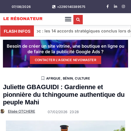
07/08/2026
+2290140389575
 : les 14 accords stratégiques conclus lors de la 7ᵉ Commissio
FLASH INFOS
Besoin de créer un site vitrine, une boutique en ligne ou
de faire de la publicité Google Ads ?
CONTACTER L'AGENCE NEVOMASTER
AFRIQUE
,
BÉNIN
,
CULTURE
Juliette GBAGUIDI : Gardienne et
pionnière du tchingoume authentique du
peuple Mahi
Elisée OTCHERE
07/02/2026
23:28