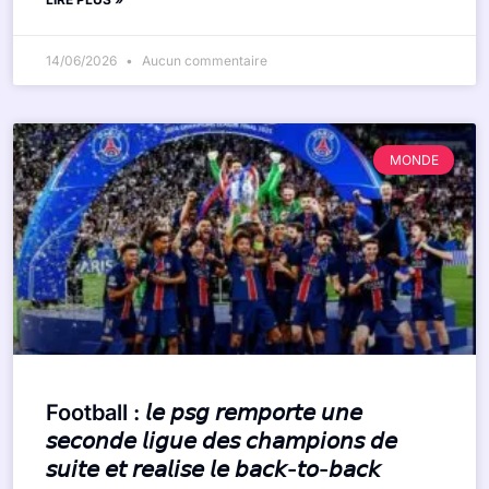
14/06/2026
Aucun commentaire
MONDE
Football : 𝘭𝘦 𝘱𝘴𝘨 𝘳𝘦𝘮𝘱𝘰𝘳𝘵𝘦 𝘶𝘯𝘦
𝘴𝘦𝘤𝘰𝘯𝘥𝘦 𝘭𝘪𝘨𝘶𝘦 𝘥𝘦𝘴 𝘤𝘩𝘢𝘮𝘱𝘪𝘰𝘯𝘴 𝘥𝘦
𝘴𝘶𝘪𝘵𝘦 𝘦𝘵 𝘳𝘦𝘢𝘭𝘪𝘴𝘦 𝘭𝘦 𝘣𝘢𝘤𝘬-𝘵𝘰-𝘣𝘢𝘤𝘬