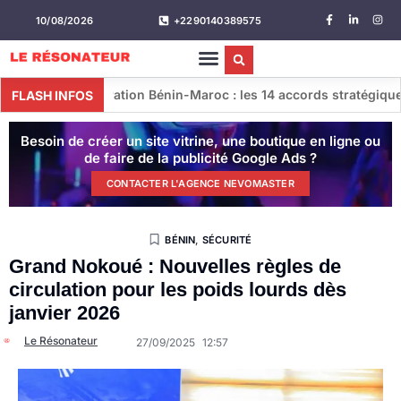
10/08/2026
+2290140389575
tion Bénin-Maroc : les 14 accords stratégiques conclus lors de
FLASH INFOS
Besoin de créer un site vitrine, une boutique en ligne ou
de faire de la publicité Google Ads ?
CONTACTER L'AGENCE NEVOMASTER
BÉNIN
,
SÉCURITÉ
Grand Nokoué : Nouvelles règles de
circulation pour les poids lourds dès
janvier 2026
Le Résonateur
27/09/2025
12:57